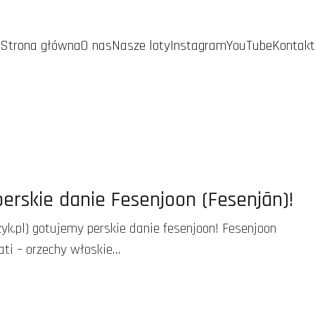
Strona główna
O nas
Nasze loty
Instagram
YouTube
Kontakt
perskie danie Fesenjoon (Fesenjān)!
k.pl) gotujemy perskie danie fesenjoon! Fesenjoon
ati – orzechy włoskie…