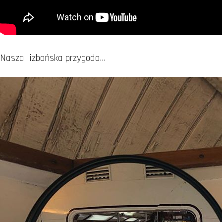
Nasza lizbońska przygoda…